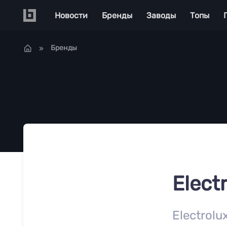
Перейти к основному содержанию
Main navigation
Новости
Бренды
Заводы
Топы
Бренды
Elect
Electrol