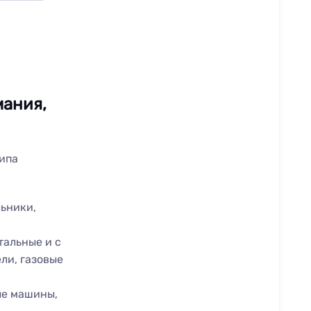
мания,
типа
ьники,
альные и с
ли, газовые
ые машины,