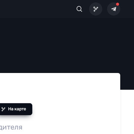
На карте
одителя