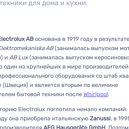
техники для дома и кухни.
Electrolux AB
основана в 1919 году в результат
Elektromekaniska AB
(занималась выпуском мот
) и
AB Lux
(занималась выпуском керосиновых
о один из крупнейших в мире производителей
профессионального оборудования со штаб ква
 (Швеция) и является вторым по величине
телем бытовой техники после
Whirlpool
.
торию Electrolux поглотила немало компаний
оду она приобрела итальянскую
Zanussi
, в 19
 производителя
AEG Hausgeräte GmbH
. Поэтом