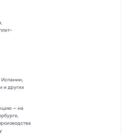
,
плит-
 Испании,
и и других
кцию — на
ербурге,
 производства
у