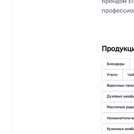
брендом El
профессио
Продукци
Блендеры
Утюги
Чай
Варочные пане
Духовые шкаф
Масляные рад
Увлажнители в
Кухонные комб