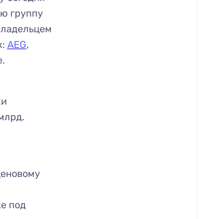
ую группу
владельцем
х:
AEG
,
.
ки
млрд.
ценовому
же под