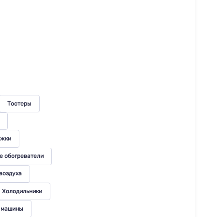
Тостеры
жки
 обогреватели
воздуха
Холодильники
 машины