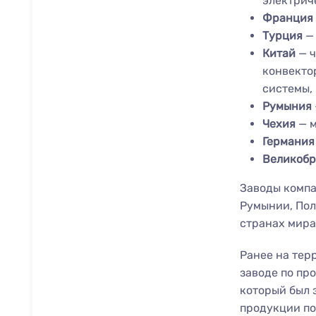
электрич
Франция
Турция
—
Китай
— ч
конвекто
системы,
Румыния
Чехия
— м
Германия
Великобр
Заводы компа
Румынии, Пол
странах мира
Ранее на тер
заводе по пр
который был 
продукции по