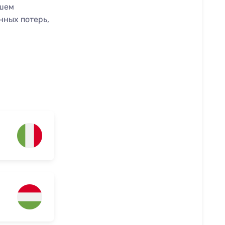
вшем
нных потерь,