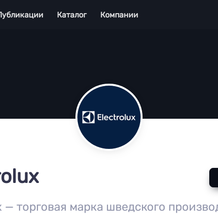
Публикации
Каталог
Компании
rolux
ux — торговая марка шведского произв