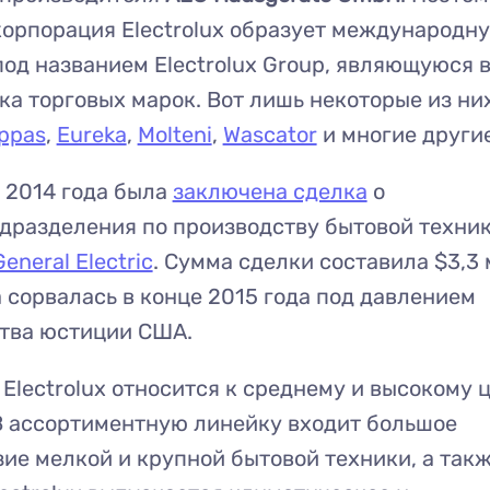
орпорация Electrolux образует международн
од названием Electrolux Group, являющуюся 
ка торговых марок. Вот лишь некоторые из ни
ppas
,
Eureka
,
Molteni
,
Wascator
и многие другие
 2014 года была
заключена сделка
о
дразделения по производству бытовой техни
General Electric
. Сумма сделки составила $3,3 
 сорвалась в конце 2015 года под давлением
тва юстиции США.
Electrolux относится к среднему и высокому 
В ассортиментную линейку входит большое
ие мелкой и крупной бытовой техники, а так