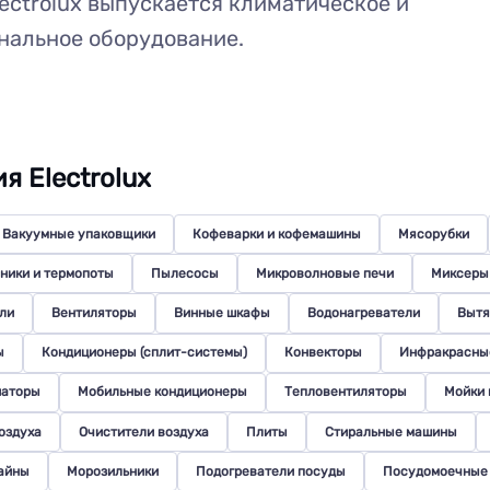
ectrolux выпускается климатическое и
нальное оборудование.
я Electrolux
Вакуумные упаковщики
Кофеварки и кофемашины
Мясорубки
ники и термопоты
Пылесосы
Микроволновые печи
Миксеры
ли
Вентиляторы
Винные шкафы
Водонагреватели
Вытя
ы
Кондиционеры (сплит-системы)
Конвекторы
Инфракрасные
иаторы
Мобильные кондиционеры
Тепловентиляторы
Мойки 
оздуха
Очистители воздуха
Плиты
Стиральные машины
айны
Морозильники
Подогреватели посуды
Посудомоечные