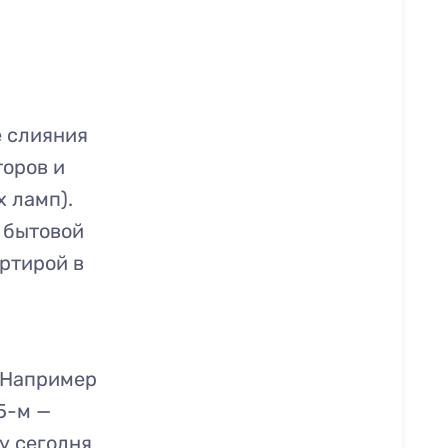
е слияния
оров и
 ламп).
 бытовой
ртирой в
. Например
95-м —
у сегодня