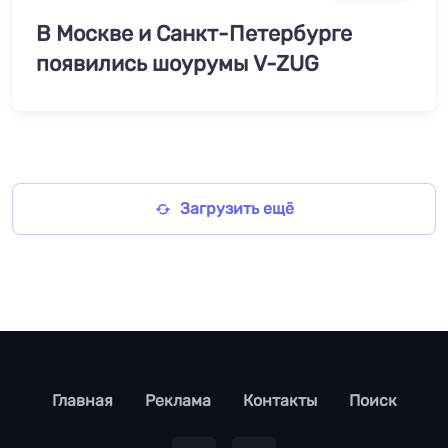
В Москве и Санкт-Петербурге
появились шоурумы V-ZUG
Загрузить ещё
footer
Главная
Реклама
Контакты
Поиск