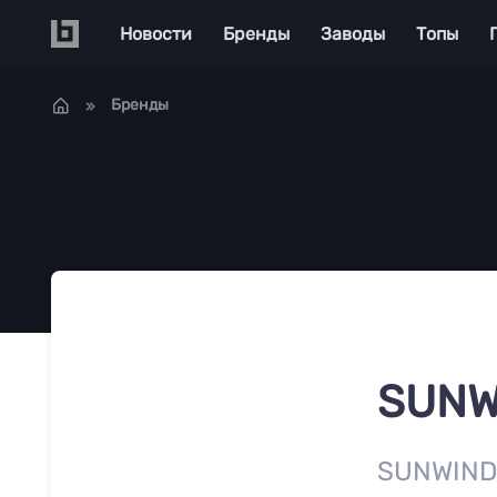
Перейти к основному содержанию
Main navigation
Новости
Бренды
Заводы
Топы
Бренды
SUNW
SUNWIND 