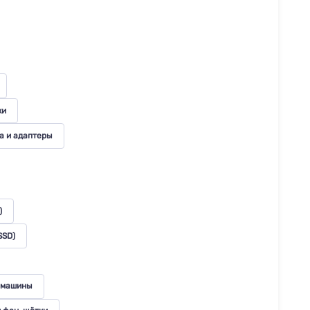
ки
а и адаптеры
)
SSD)
 машины