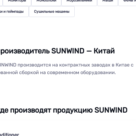
Мониторы
Моноблоки
Морозильники
Мыши
Фены и
и и геймпады
Сушильные машины
роизводитель SUNWIND — Китай
NWIND производится на контрактных заводах в Китае с
ванной сборкой на современном оборудовании.
где производят продукцию SUNWIND
nditioner