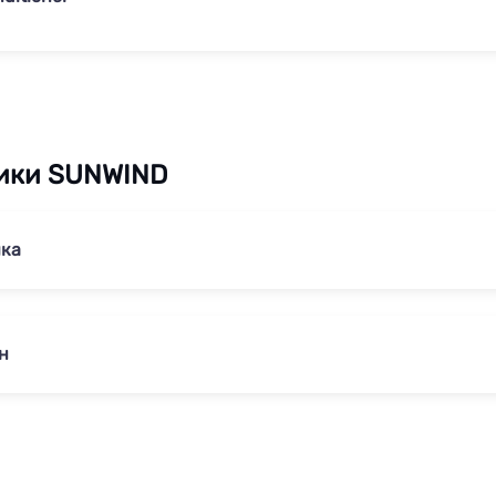
ики SUNWIND
ка
н