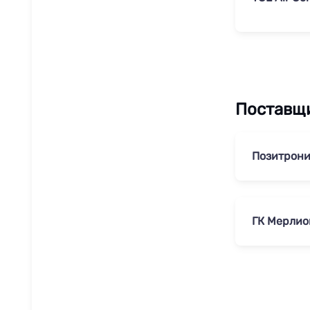
Поставщ
Позитрони
ГК Мерлио