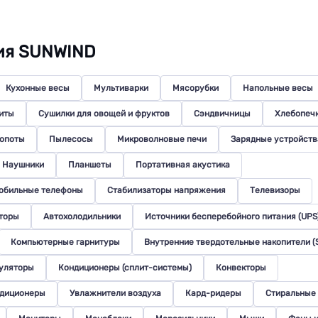
ия SUNWIND
Кухонные весы
Мультиварки
Мясорубки
Напольные весы
иты
Сушилки для овощей и фруктов
Сэндвичницы
Хлебопеч
мопоты
Пылесосы
Микроволновые печи
Зарядные устройств
Наушники
Планшеты
Портативная акустика
обильные телефоны
Стабилизаторы напряжения
Телевизоры
торы
Автохолодильники
Источники бесперебойного питания (UPS
Компьютерные гарнитуры
Внутренние твердотельные накопители (
уляторы
Кондиционеры (сплит-системы)
Конвекторы
ндиционеры
Увлажнители воздуха
Кард-ридеры
Стиральные