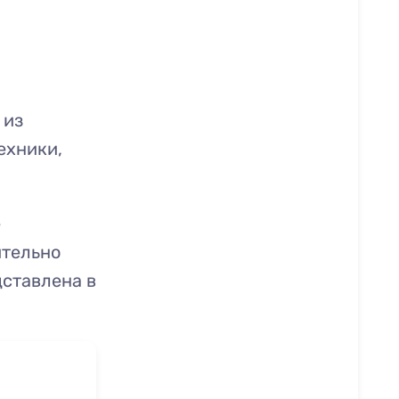
 из
ехники,
е
ительно
ставлена в