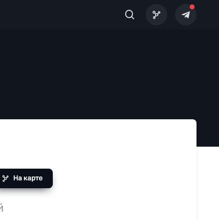
На карте
й