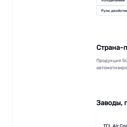
Холодильники
Рули, джойстик
Страна-п
Продукция SU
автоматизиро
Заводы, 
TCL Air Co