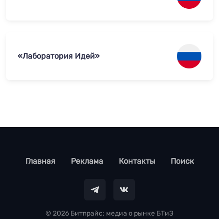
«Лаборатория Идей»
footer
Главная
Реклама
Контакты
Поиск
© 2026 Битпрайс: медиа о рынке БТиЭ