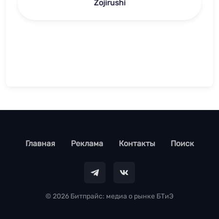
Zojirushi
footer
Главная
Реклама
Контакты
Поиск
© 2026 Битпрайс: медиа о рынке БТиЭ