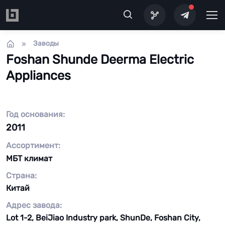
Перейти к основному содержанию
Заводы
Foshan Shunde Deerma Electric
Appliances
Год основания:
2011
Ассортимент:
МБТ климат
Страна:
Китай
Адрес завода:
Lot 1-2, BeiJiao Industry park, ShunDe, Foshan City,