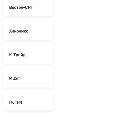
Вестел-СНГ
Хиконикс
К-Трейд
MUST
ГК TFN