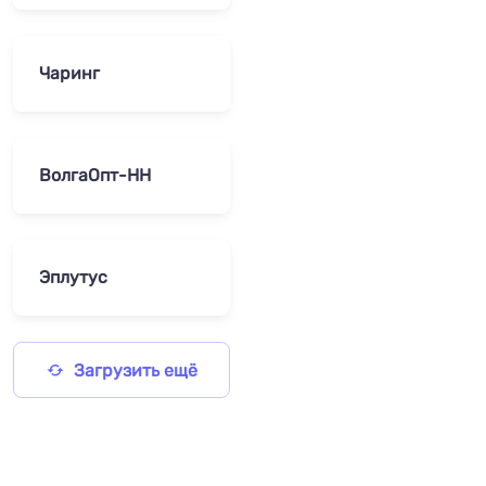
Чаринг
ВолгаОпт-НН
Эплутус
Загрузить ещё