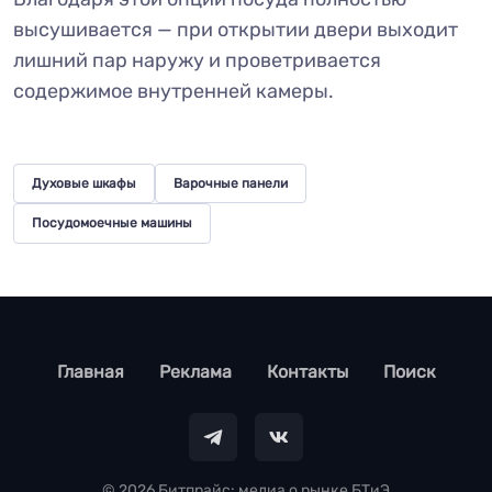
высушивается — при открытии двери выходит
лишний пар наружу и проветривается
содержимое внутренней камеры.
Духовые шкафы
Варочные панели
Посудомоечные машины
footer
Главная
Реклама
Контакты
Поиск
© 2026 Битпрайс: медиа о рынке БТиЭ