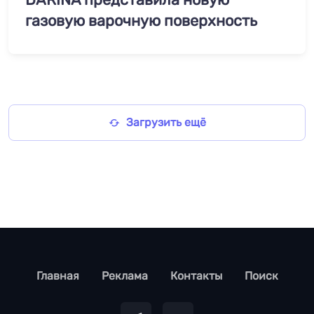
газовую варочную поверхность
Загрузить ещё
footer
Главная
Реклама
Контакты
Поиск