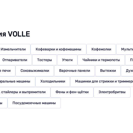
ия VOLLE
Измельчители
Кофеварки и кофемашины
Кофемолки
Мульт
Отпариватели
Тостеры
Утюги
Чайники и термопоты
П
 печи
Соковыжималки
Варочные панели
Вытяжки
Дух
иральные машины
Холодильники
Машинки для стрижки и триммер
, стайлеры и выпрямители
Фены и фен-щётки
Электробритвы
ры
Посудомоечные машины