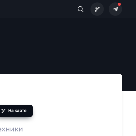
На карте
ехники