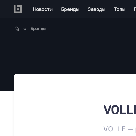
Перейти к основному содержанию
Main navigation
Новости
Бренды
Заводы
Топы
Бренды
VOLL
VOLLE — 