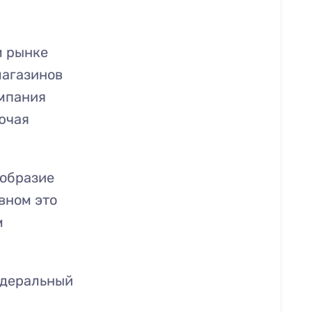
м рынке
магазинов
омпания
ючая
ообразие
вном это
м
едеральный