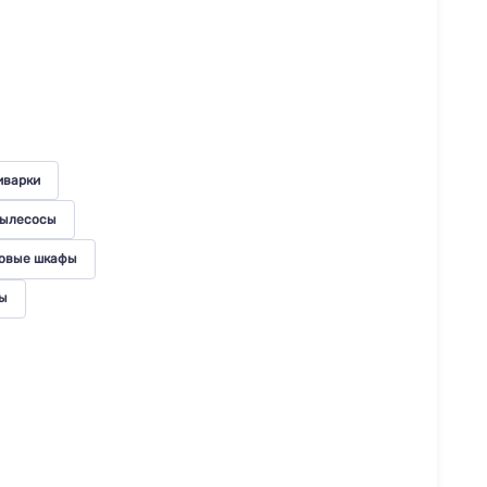
иварки
ылесосы
овые шкафы
ы