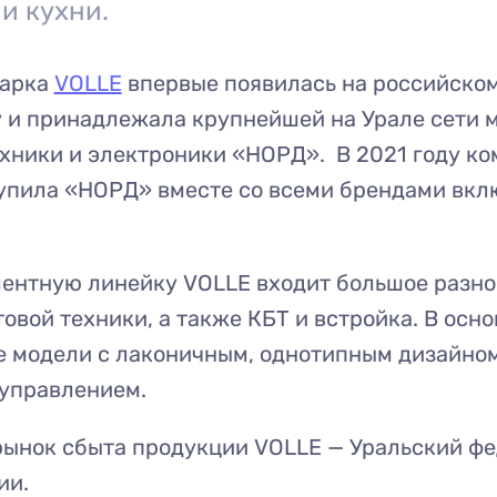
 и кухни.
марка
VOLLE
впервые появилась на российско
у и принадлежала крупнейшей на Урале сети 
хники и электроники «НОРД». В 2021 году к
упила «НОРД» вместе со всеми брендами вкл
ментную линейку VOLLE входит большое разн
овой техники, а также КБТ и встройка. В осно
 модели с лаконичным, однотипным дизайно
 управлением.
рынок сбыта продукции VOLLE — Уральский ф
ии.