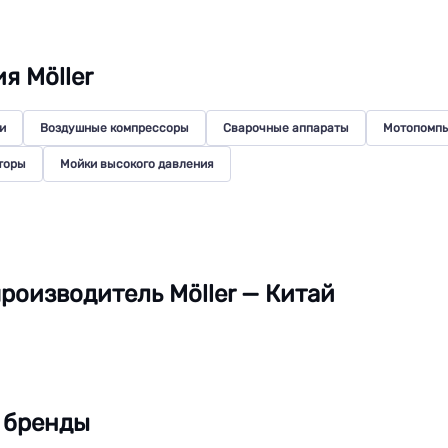
я Möller
и
Воздушные компрессоры
Сварочные аппараты
Мотопомп
торы
Мойки высокого давления
роизводитель Möller — Китай
 бренды