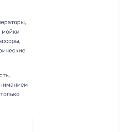
нераторы,
, мойки
ессоры,
рические
сть,
вниманием
 только