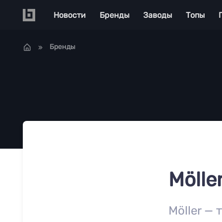
Перейти к основному содержанию
Main navigation
Новости
Бренды
Заводы
Топы
Бренды
Mölle
Möller —