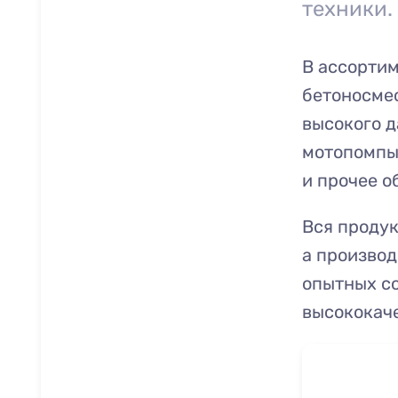
техники.
В ассорти
бетоносмес
высокого д
мотопомпы,
и прочее о
Вся продук
а произво
опытных со
высококач