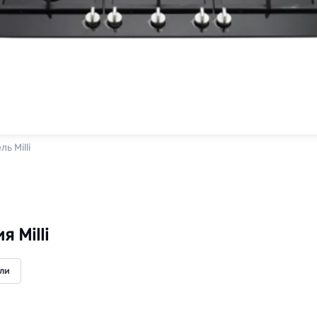
ь Milli
 Milli
ли