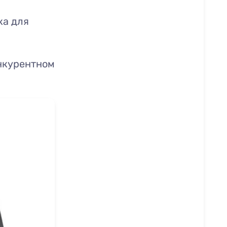
ка для
нкурентном