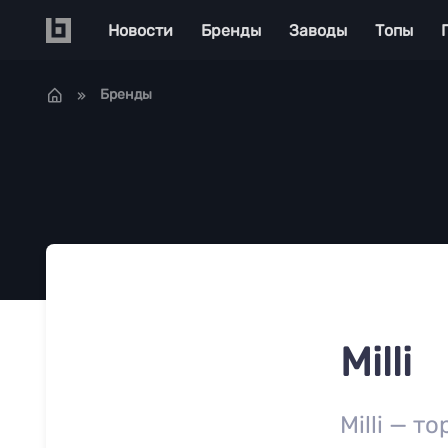
Перейти к основному содержанию
Main navigation
Новости
Бренды
Заводы
Топы
Бренды
Milli
Milli — т