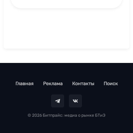
footer
Главная
Реклама
Контакты
Поиск
© 2026 Битпрайс: медиа о рынке БТиЭ