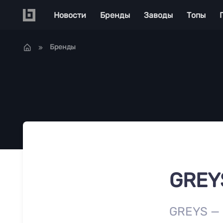
Перейти к основному содержанию
Main navigation
Новости
Бренды
Заводы
Топы
Бренды
GREY
GREYS — 