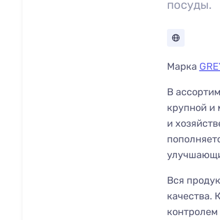
посуды.
Марка
GRE
В ассорти
крупной и 
и хозяйств
пополняетс
улучшающие
Вся проду
качества. 
контролем 