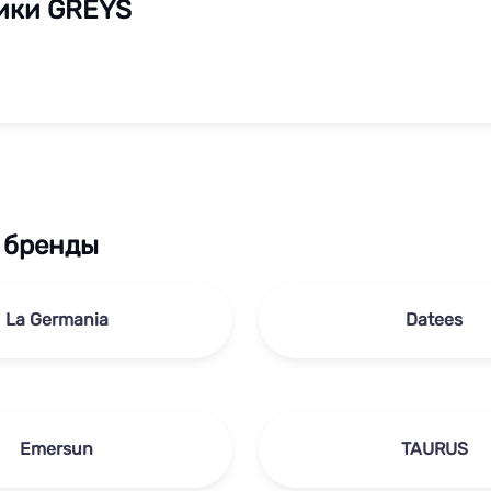
ики GREYS
 бренды
La Germania
Datees
Emersun
TAURUS