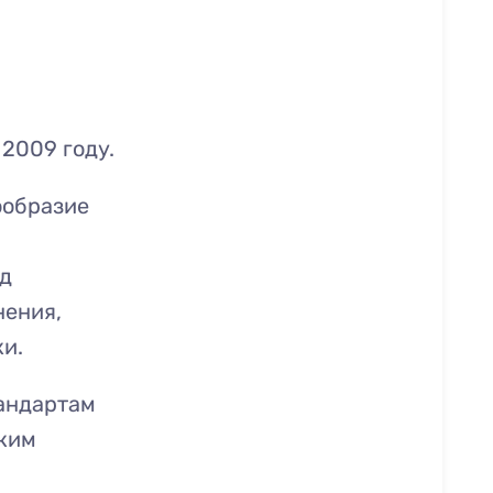
2009 году.
ообразие
д
нения,
и.
андартам
тким