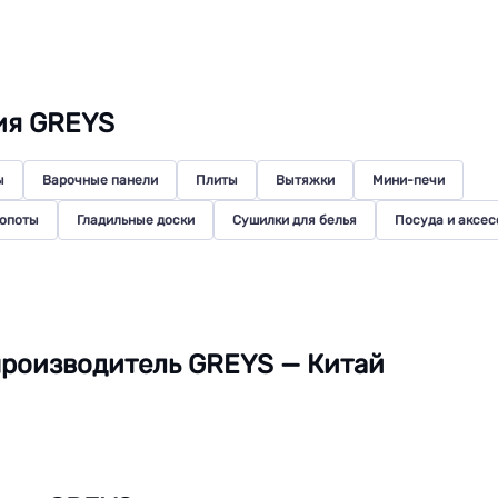
ия GREYS
ы
Варочные панели
Плиты
Вытяжки
Мини-печи
мопоты
Гладильные доски
Сушилки для белья
Посуда и аксе
роизводитель GREYS — Китай