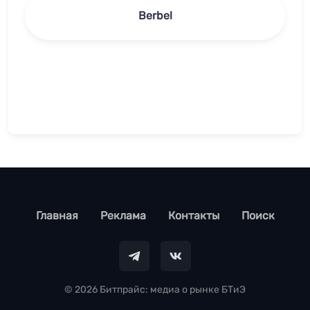
Berbel
footer
Главная
Реклама
Контакты
Поиск
© 2026 Битпрайс: медиа о рынке БТиЭ