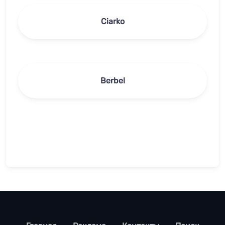
Ciarko
Berbel
footer