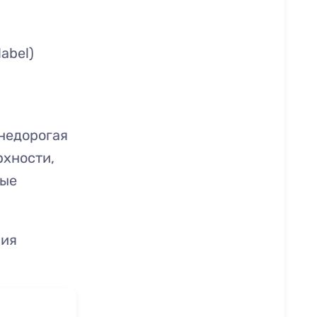
abel)
 недорогая
рхности,
вые
сия