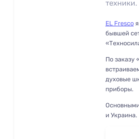
техники.
EL Fresco
я
бывшей сет
«Техносил
По заказу 
встраиваем
духовые шк
приборы.
Основными 
и Украина.