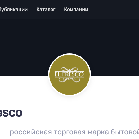
Публикации
Каталог
Компании
esco
o — российская торговая марка бытово