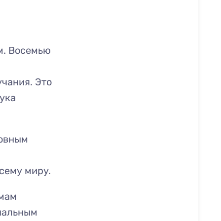
м. Восемью
чания. Это
ука
ловным
сему миру.
емам
нальным