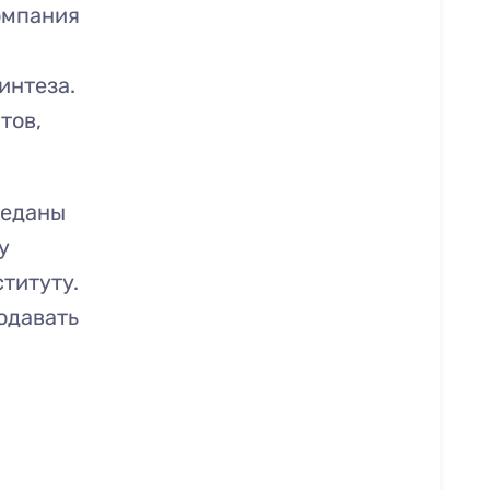
омпания
интеза.
тов,
реданы
у
титуту.
одавать