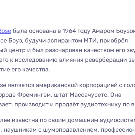
Bose
была основана в 1964 году Амаром Боузо
ее Боуз, будучи аспирантом МТИ, приобрёл
й центр и был разочарован качеством его зву
его к исследованию влияния реверберации зв
тие его качества.
se является американской корпорацией с го
ороде Фремингем, штат Массачусетс. Она
ает, производит и продаёт аудиотехнику по в
олее известна по своим домашним аудиосист
м, наушникам с шумоподавлением, профессио