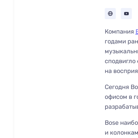
Компания
годами ран
музыкальны
сподвигло 
на восприя
Сегодня Bo
офисом в г
разрабатыв
Bose наиб
и колонка