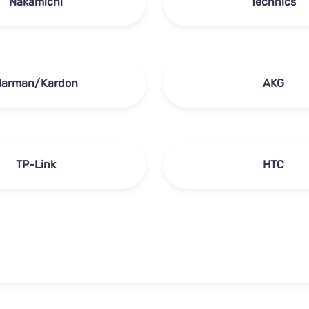
Nakamichi
Technics
Harman/Kardon
AKG
TP-Link
HTC