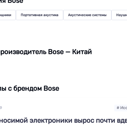
я Bose
ощники
Портативная акустика
Акустические системы
Наушн
роизводитель Bose — Китай
ы с брендом Bose
9
# Ис
носимой электроники вырос почти вд