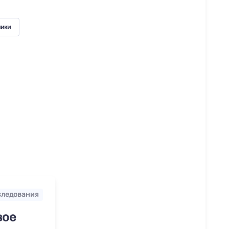
ики
следования
вое