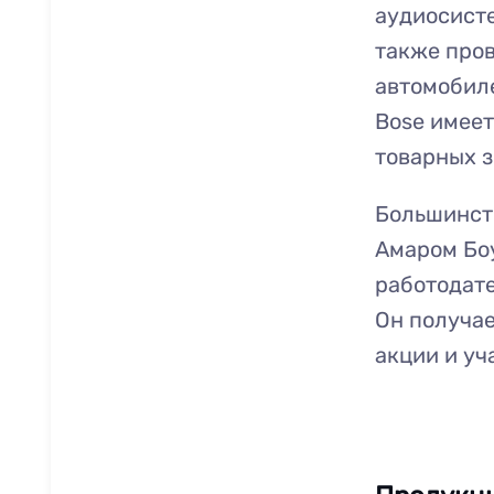
аудиосист
также пров
автомобиле
Bose имеет
товарных з
Большинст
Амаром Боу
работодате
Он получае
акции и уч