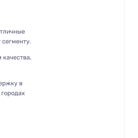
отличные
 сегменту.
 качества,
ержку в
 городах