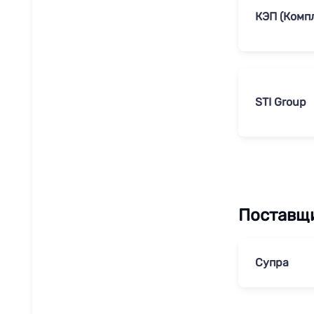
КЭП (Комп
STI Group
Поставщ
Супра