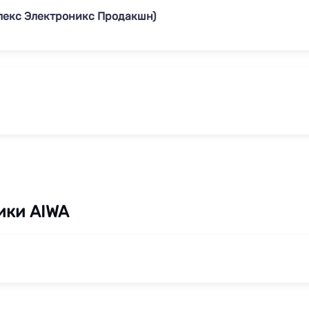
лекс Электроникс Продакшн)
ики AIWA