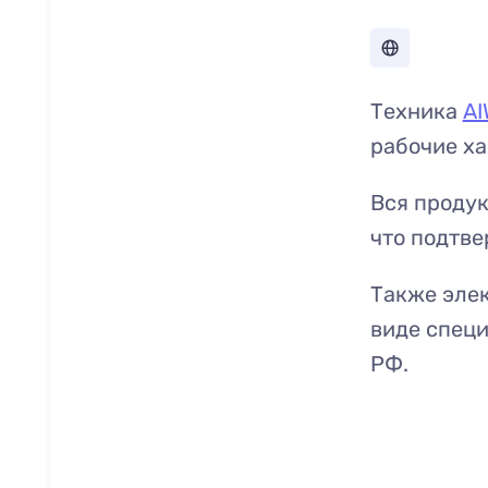
Техника
AI
рабочие ха
Вся продук
что подтве
Также эле
виде специ
РФ.