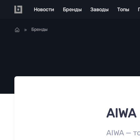
Перейти к основному содержанию
Main navigation
Новости
Бренды
Заводы
Топы
Бренды
AIWA
AIWA — т