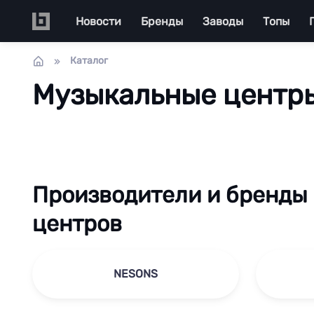
Перейти к основному содержанию
Main navigation
Новости
Бренды
Заводы
Топы
Каталог
Музыкальные центр
Производители и бренды
центров
NESONS