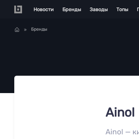
Перейти к основному содержанию
Main navigation
Новости
Бренды
Заводы
Топы
Бренды
Ainol
Ainol — 