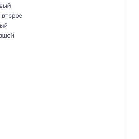
рвый
а второе
ный
ившей