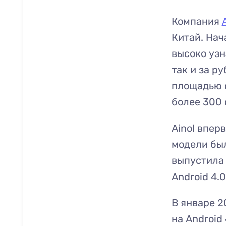
Компания
Китай. Нач
высоко узн
так и за р
площадью 
более 300 
Ainol впер
модели были
выпустила 
Android 4.
В январе 2
на Android