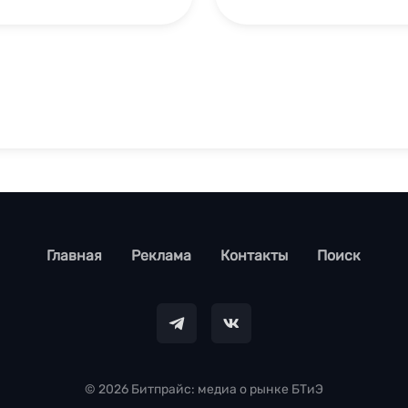
footer
Главная
Реклама
Контакты
Поиск
© 2026 Битпрайс: медиа о рынке БТиЭ