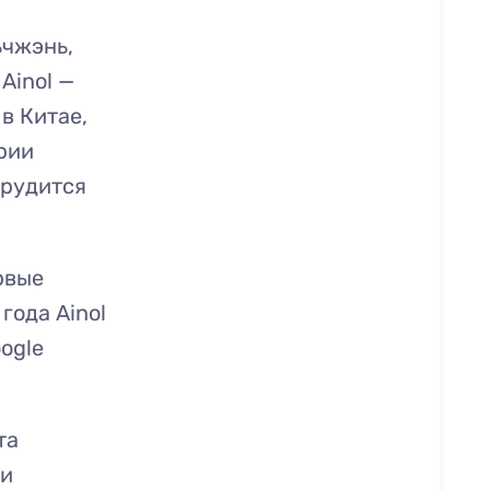
ьчжэнь,
Ainol —
в Китае,
рии
трудится
рвые
года Ainol
ogle
та
ди