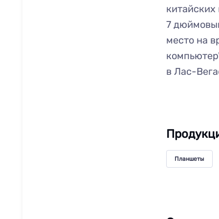
китайских 
7 дюймовый
место на 
компьютер"
в Лас-Вега
Продукци
Планшеты