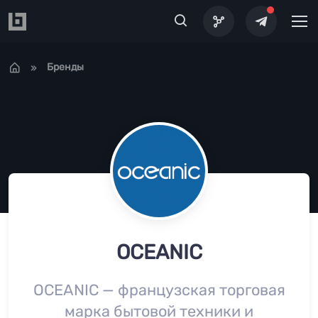
Перейти к основному содержанию
Бренды
OCEANIC
OCEANIC — французская торговая
марка бытовой техники и