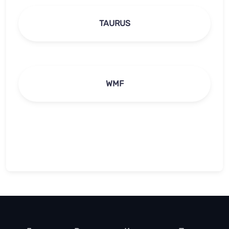
TAURUS
WMF
footer