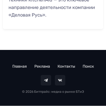
направление деятельности компании
«Деловая Русь».
footer
Главная
Реклама
Контакты
Поиск
© 2026 Битпрайс: медиа о рынке БТиЭ