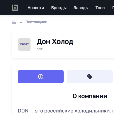
Перейти к основному содержанию
Main navigation
Новости
Бренды
Заводы
Топы
Поставщики
Дон Холод
опт
О компании
DON — это российские холодильники, 