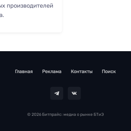
ых производителей
а.
footer
Главная
Реклама
Контакты
Поиск
© 2026 Битпрайс: медиа о рынке БТиЭ