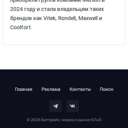
2024 году и стала владельцем таких
брендов как Vitek, Rondell, Maxwell и
Coolfort.
footer
Главная
Реклама
Контакты
Поиск
© 2026 Битпрайс: медиа о рынке БТиЭ