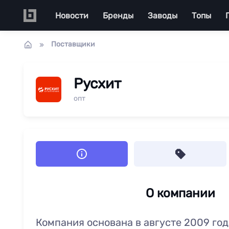
Перейти к основному содержанию
Main navigation
Новости
Бренды
Заводы
Топы
Поставщики
Русхит
опт
О компании
Компания основана в августе 2009 го