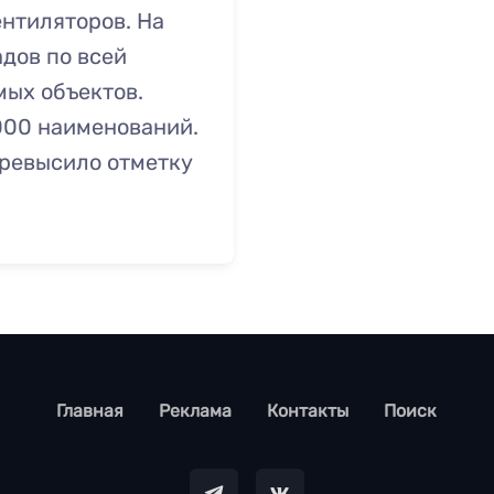
нтиляторов. На
адов по всей
мых объектов.
000 наименований.
превысило отметку
footer
Главная
Реклама
Контакты
Поиск