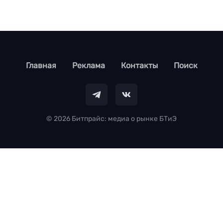
footer
Главная
Реклама
Контакты
Поиск
© 2026 Битпрайс: медиа о рынке БТиЭ