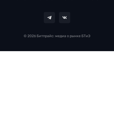
© 2026 Битпрайс: медиа о рынке БТиЭ