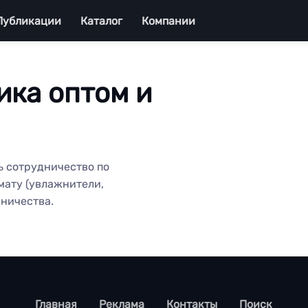
Публикации
Каталог
Компании
ика оптом и
ь сотрудничество по
мату (увлажнители,
дничества.
footer
Главная
Реклама
Контакты
Поиск