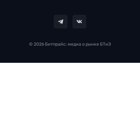
© 2026 Битпрайс: медиа о рынке БТиЭ