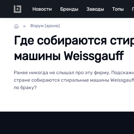
Перейти к основному содержанию
Main navigation
Новости
Бренды
Заводы
Топы
Форум (архив)
Где собираются сти
машины Weissgauff
Ранее никогда не слышал про эту фирму. Подскаж
стране собираются стиральные машины Weissgauff
по браку?