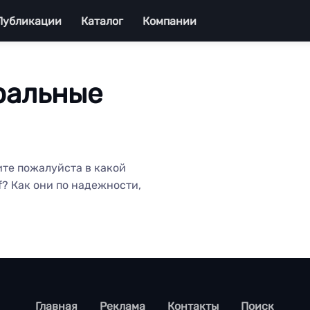
Публикации
Каталог
Компании
ральные
ите пожалуйста в какой
? Как они по надежности,
footer
Главная
Реклама
Контакты
Поиск