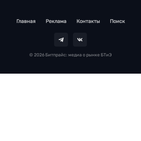
footer
Главная
Реклама
Контакты
Поиск
© 2026 Битпрайс: медиа о рынке БТиЭ