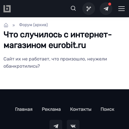
Перейти к основному содержанию
Форум (архив)
Что случилось с интернет-
магазином eurobit.ru
Сайт их не работает, что произошло, неужели
обанкротились?
footer
Главная
Реклама
Контакты
Поиск