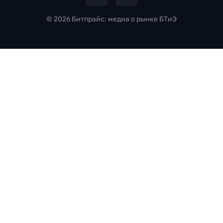
© 2026 Битпрайс: медиа о рынке БТиЭ