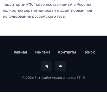
территории РФ. Товар поставляемый в Россию
полностью сертифицирован и адаптирован под
использование российского газа.
footer
Главная
Реклама
Контакты
Поиск
© 2026 Битпрайс: медиа о рынке БТиЭ