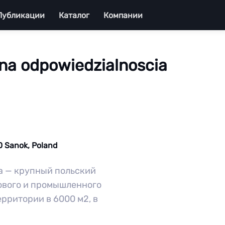
Публикации
Каталог
Компании
na odpowiedzialnoscia
00 Sanok, Poland
ia — крупный польский
ового и промышленного
рритории в 6000 м2, в