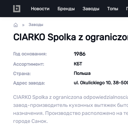
Перейти к основному содержанию
Main navigation
Новости
Бренды
Заводы
Топы
Заводы
CIARKO Spolka z ograniczo
1986
Год основания:
КБТ
Ассортимент:
Польша
Страна:
ul. Okulickiego 10, 38-5
Адрес завода:
CIARKO Spolka z ograniczona odpowiedzialnosc
завод-производитель кухонных вытяжек быт
назначения. Производство расположено на те
городе Санок.