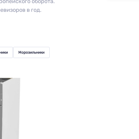
вропейского оборота.
левизоров в год.
ники
Морозильники