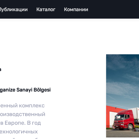
Публикации
Каталог
Компании
а
ganize Sanayi Bölgesi
венный комплекс
роизводственный
в Европе. В год
технологичных