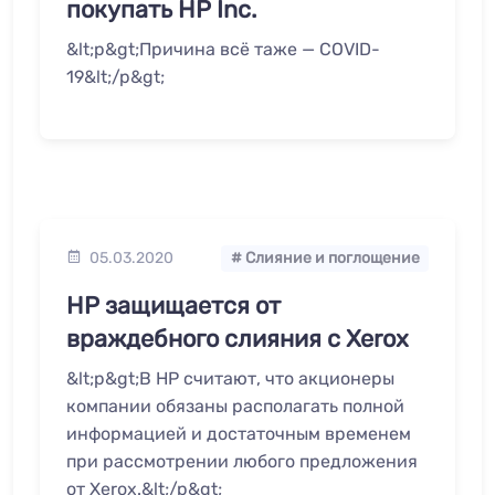
покупать HP Inc.
&lt;p&gt;Причина всё таже — COVID-
19&lt;/p&gt;
05.03.2020
# Слияние и поглощение
HP защищается от
враждебного слияния с Xerox
&lt;p&gt;В HP считают, что акционеры
компании обязаны располагать полной
информацией и достаточным временем
при рассмотрении любого предложения
от Xerox.&lt;/p&gt;