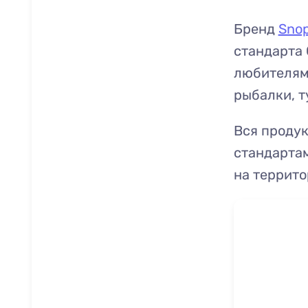
Бренд
Sno
стандарта 
любителям 
рыбалки, т
Вся проду
стандарта
на террито