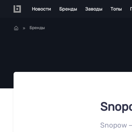
Перейти к основному содержанию
Main navigation
Новости
Бренды
Заводы
Топы
Бренды
Snop
Snopow —