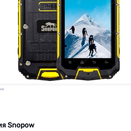
ow
ия Snopow