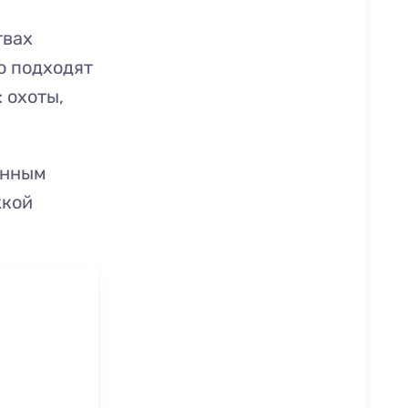
твах
о подходят
 охоты,
енным
жкой