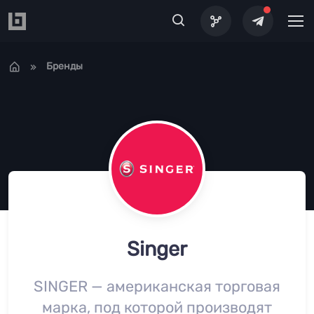
Перейти к основному содержанию
Бренды
Singer
SINGER — американская торговая
марка, под которой производят