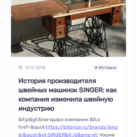
13.12.2018
# История
История производителя
швейных машинок SINGER: как
компания изменила швейную
индустрию
&lt;p&gt;Благодаря компании &lt;a
href=&quot;
https://bitprice.ru/brands/sing
er&quot;&gt;SINGER&lt;/a&amp;gt
; пошив