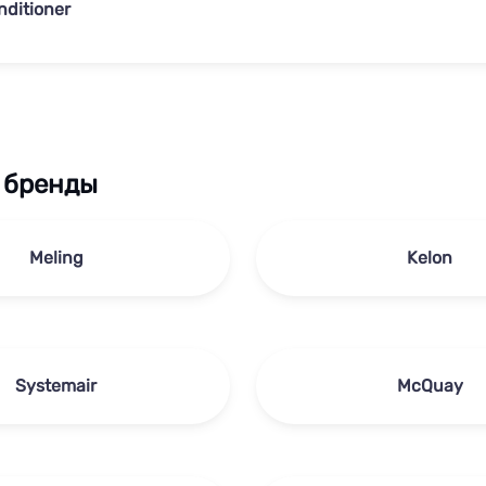
nditioner
 бренды
Meling
Kelon
Systemair
McQuay