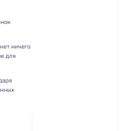
ынок
 нет ничего
ые для
даря
енных