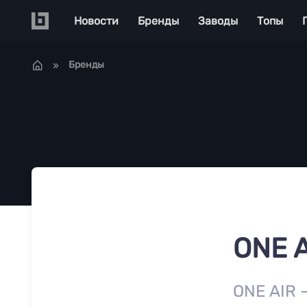
Перейти к основному содержанию
Main navigation
Новости
Бренды
Заводы
Топы
Бренды
ONE 
ONE AIR 