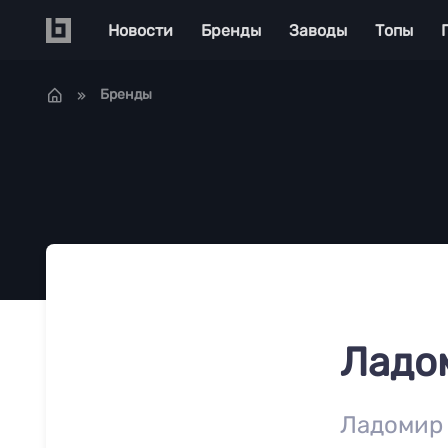
Перейти к основному содержанию
Main navigation
Новости
Бренды
Заводы
Топы
Бренды
Ладо
Ладомир 