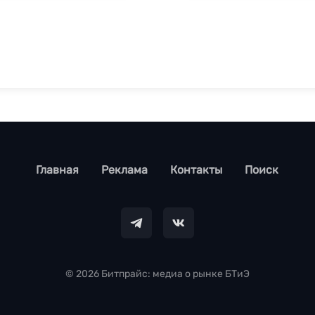
footer
Главная
Реклама
Контакты
Поиск
© 2026 Битпрайс: медиа о рынке БТиЭ