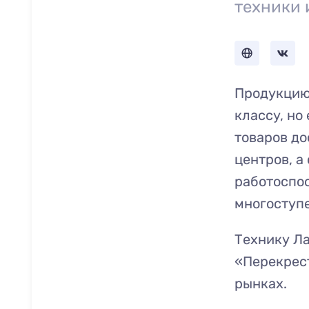
техники 
Продукцию
классу, но
товаров до
центров, а
работоспос
многоступе
Технику Ла
«Перекрест
рынках.