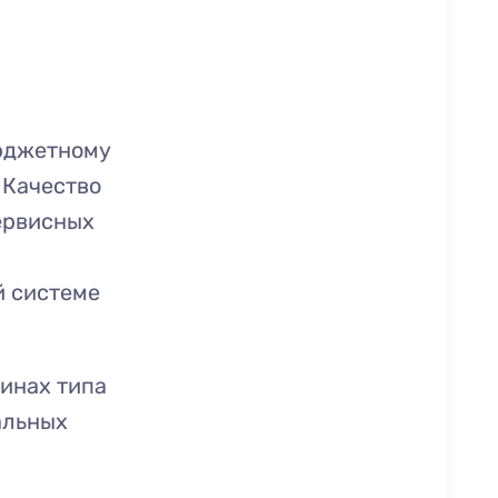
юджетному
 Качество
ервисных
й системе
инах типа
альных