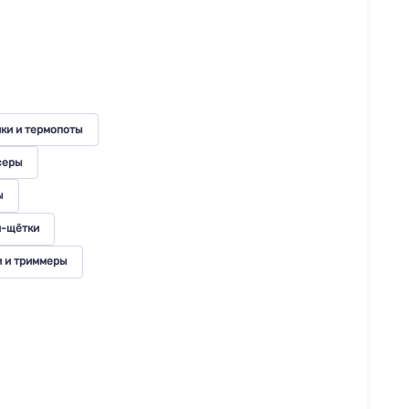
ки и термопоты
серы
ы
н-щётки
 и триммеры