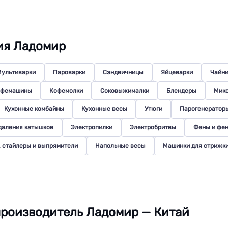
ия Ладомир
ультиварки
Пароварки
Сэндвичницы
Яйцеварки
Чайни
офемашины
Кофемолки
Соковыжималки
Блендеры
Мик
Кухонные комбайны
Кухонные весы
Утюги
Парогенератор
даления катышков
Электропилки
Электробритвы
Фены и фе
, стайлеры и выпрямители
Напольные весы
Машинки для стрижки
роизводитель Ладомир — Китай