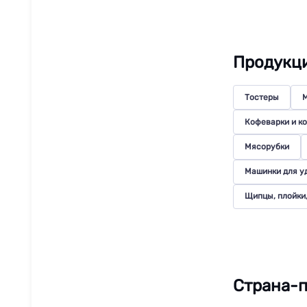
Продукц
Тостеры
М
Кофеварки и к
Мясорубки
Машинки для у
Щипцы, плойки
Страна-п