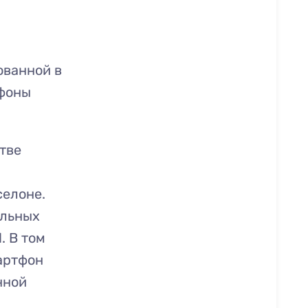
ованной в
ефоны
тве
л
селоне.
ильных
. В том
артфон
нной