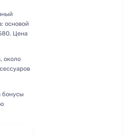
нный
а: основой
580. Цена
, около
ксессуаров
 бонусы
лю