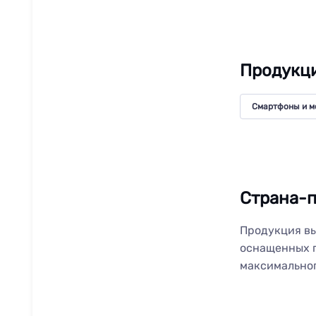
Продукци
Смартфоны и м
Страна-п
Продукция вы
оснащенных п
максимальног