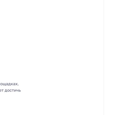
лощадках,
ет достичь