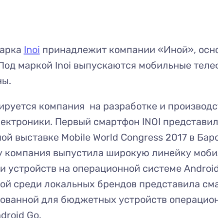
марка
Inoi
принадлежит компании «Иной», осн
 Под маркой Inoi выпускаются мобильные тел
ны.
ируется компания на разработке и производс
ектроники. Первый смартфон INOI представи
ой выставке Mobile World Congress 2017 в Бар
ду компания выпустила широкую линейку моб
и устройств на операционной системе Android
вой среди локальных брендов представила см
рованной для бюджетных устройств операцио
droid Go.