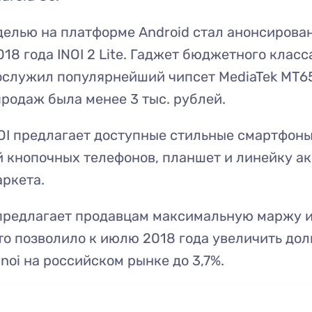
делью на платформе Android стал анонсирова
018 года INOI 2 Lite. Гаджет бюджетного класс
ослужил популярнейший чипсет MediaTek MT6
продаж была менее 3 тыс. рублей.
OI предлагает доступные стильные смартфоны
 кнопочных телефонов, планшет и линейку а
ркета.
предлагает продавцам максимальную маржу и
то позволило к июлю 2018 года увеличить до
Inoi на российском рынке до 3,7%.