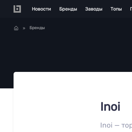
Перейти к основному содержанию
Main navigation
Новости
Бренды
Заводы
Топы
Бренды
Inoi
Inoi — т