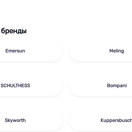
 бренды
Emersun
Meling
SCHULTHESS
Bompani
Skyworth
Kuppersbusc