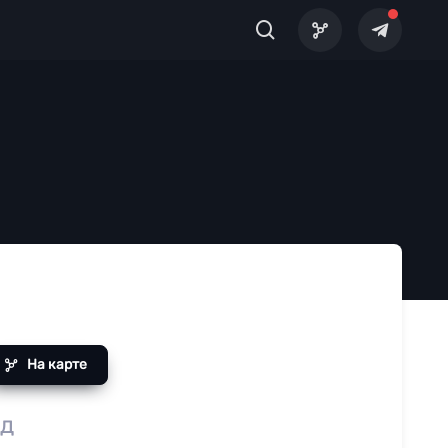
На карте
од