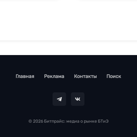
footer
Главная
Реклама
Контакты
Поиск
© 2026 Битпрайс: медиа о рынке БТиЭ