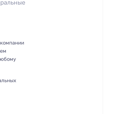
иральные
 компании
нем
любому
альных