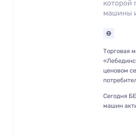
которой 
машины и
Торговая 
«Лебединс
ценовом се
потребите
Сегодня Б
машин акти