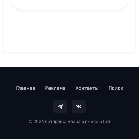
footer
Главная
Реклама
Контакты
Поиск
© 2026 Битпрайс: медиа о рынке БТиЭ