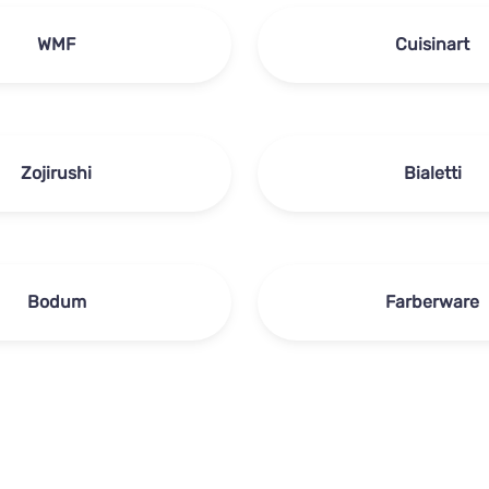
WMF
Cuisinart
Zojirushi
Bialetti
Bodum
Farberware