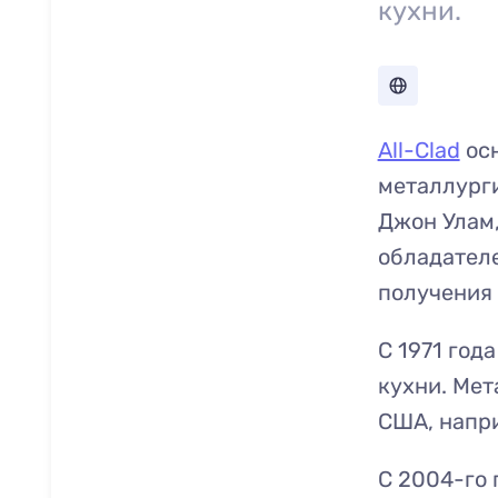
кухни.
All-Clad
осн
металлурги
Джон Улам,
обладателе
получения
С 1971 год
кухни. Мет
США, напри
С 2004-го 