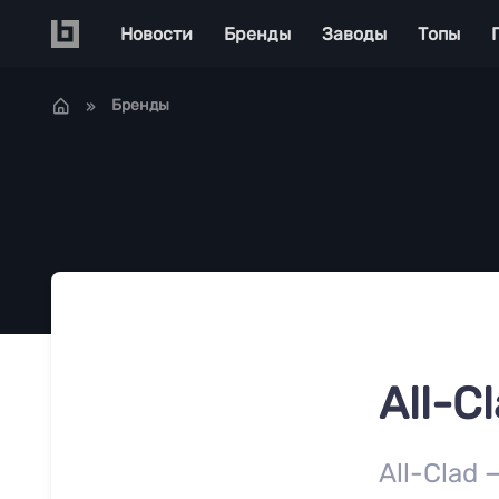
Перейти к основному содержанию
Main navigation
Новости
Бренды
Заводы
Топы
Бренды
All-C
All-Clad