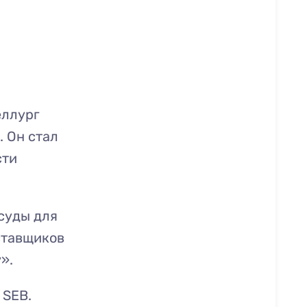
еллург
 Он стал
сти
суды для
ставщиков
».
 SEB.