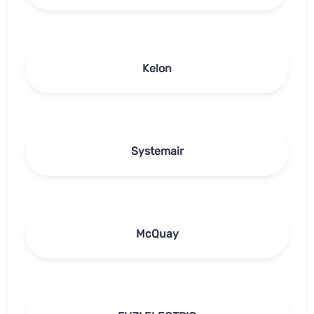
Kelon
Systemair
McQuay