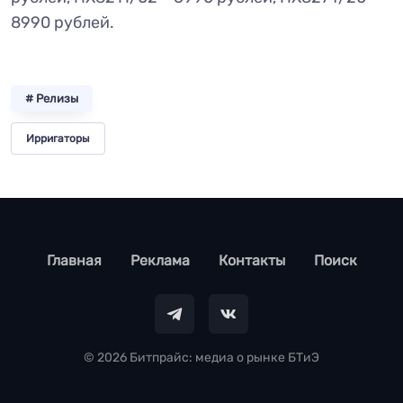
8990 рублей.
# Релизы
Ирригаторы
footer
Главная
Реклама
Контакты
Поиск
© 2026 Битпрайс: медиа о рынке БТиЭ