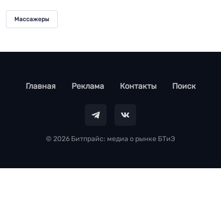
Массажеры
footer
Главная
Реклама
Контакты
Поиск
© 2026 Битпрайс: медиа о рынке БТиЭ