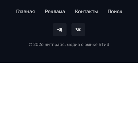
footer
Главная
Реклама
Контакты
Поиск
© 2026 Битпрайс: медиа о рынке БТиЭ