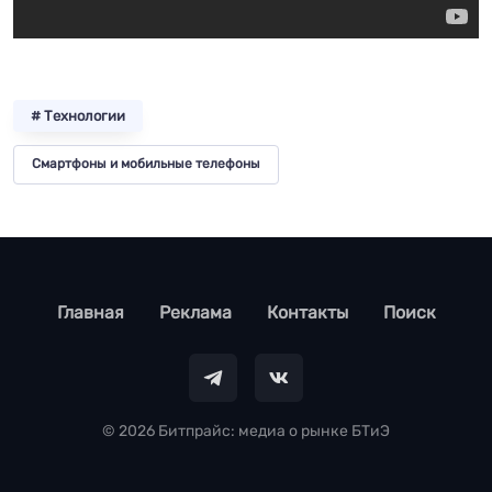
# Технологии
Смартфоны и мобильные телефоны
footer
Главная
Реклама
Контакты
Поиск
© 2026 Битпрайс: медиа о рынке БТиЭ