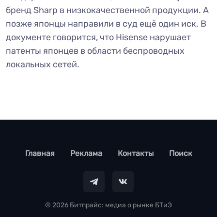
бренд Sharp в низкокачественной продукции. А
позже японцы направили в суд ещё один иск. В
документе говорится, что Hisense нарушает
патенты японцев в области беспроводных
локальных сетей.
footer
Главная
Реклама
Контакты
Поиск
© 2026 Битпрайс: медиа о рынке БТиЭ