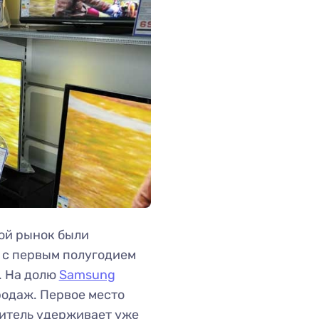
вой рынок были
 с первым полугодием
. На долю
Samsung
родаж. Первое место
итель удерживает уже