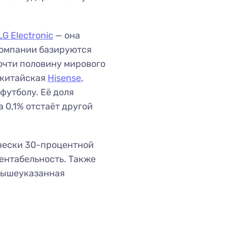
LG Electronic
— она
 компании базируются
очти половину мирового
 китайская
Hisense
,
футболу. Её доля
а 0,1% отстаёт другой
ически 30-процентной
ентабельность. Также
 вышеуказанная