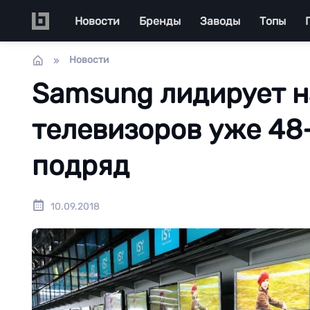
Перейти к основному содержанию
Main navigation
Новости
Бренды
Заводы
Топы
Новости
Samsung лидирует н
телевизоров уже 48
подряд
10.09.2018